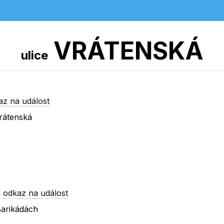
VRÁTENSKÁ
ulice
az na událost
rátenská
-
odkaz na událost
Barikádách