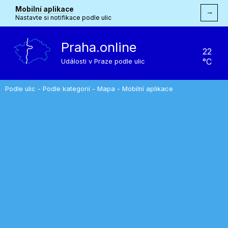
Mobilní aplikace
→
Nastavte si notifikace podle ulic
Praha.online
22
°C
Události v Praze podle ulic
Podle ulic
-
Podle kategorií
-
Mapa
-
Mobilní aplikace