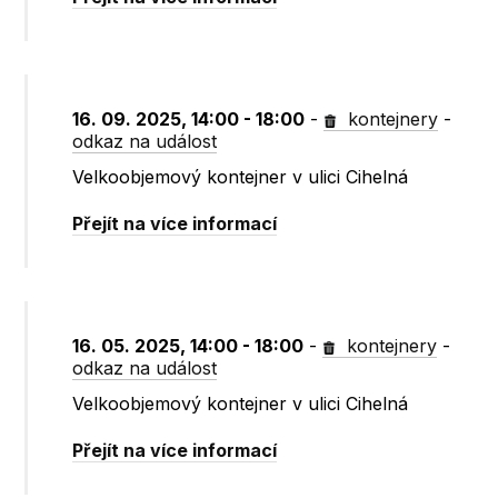
16. 09. 2025, 14:00 - 18:00
-
kontejnery
-
odkaz na událost
Velkoobjemový kontejner v ulici Cihelná
Přejít na více informací
16. 05. 2025, 14:00 - 18:00
-
kontejnery
-
odkaz na událost
Velkoobjemový kontejner v ulici Cihelná
Přejít na více informací