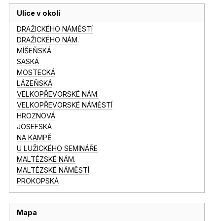
Ulice v okolí
DRAŽICKÉHO NÁMĚSTÍ
DRAŽICKÉHO NÁM.
MÍŠEŇSKÁ
SASKÁ
MOSTECKÁ
LÁZEŇSKÁ
VELKOPŘEVORSKÉ NÁM.
VELKOPŘEVORSKÉ NÁMĚSTÍ
HROZNOVÁ
JOSEFSKÁ
NA KAMPĚ
U LUŽICKÉHO SEMINÁŘE
MALTÉZSKÉ NÁM.
MALTÉZSKÉ NÁMĚSTÍ
PROKOPSKÁ
Mapa