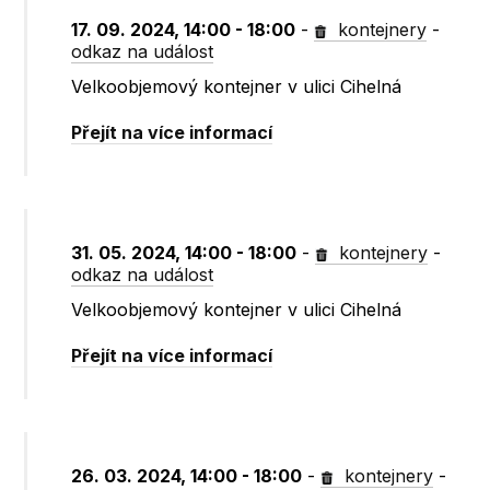
17. 09. 2024, 14:00 - 18:00
-
kontejnery
-
odkaz na událost
Velkoobjemový kontejner v ulici Cihelná
Přejít na více informací
31. 05. 2024, 14:00 - 18:00
-
kontejnery
-
odkaz na událost
Velkoobjemový kontejner v ulici Cihelná
Přejít na více informací
26. 03. 2024, 14:00 - 18:00
-
kontejnery
-