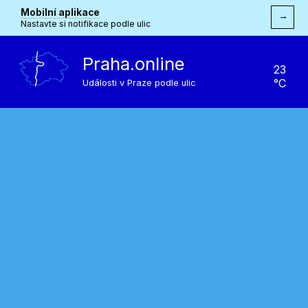
Mobilní aplikace
→
Nastavte si notifikace podle ulic
Praha.online
23
°C
Události v Praze podle ulic