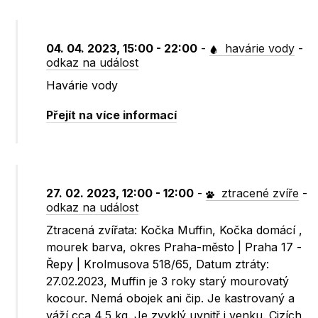
04. 04. 2023, 15:00 - 22:00
-
havárie vody
-
odkaz na událost
Havárie vody
Přejít na více informací
27. 02. 2023, 12:00 - 12:00
-
ztracené zvíře
-
odkaz na událost
Ztracená zvířata: Kočka Muffin, Kočka domácí ,
mourek barva, okres Praha-město | Praha 17 -
Řepy | Krolmusova 518/65, Datum ztráty:
27.02.2023, Muffin je 3 roky starý mourovatý
kocour. Nemá obojek ani čip. Je kastrovaný a
váží cca 4,5 kg. Je zvyklý uvnitř i venku. Cizích