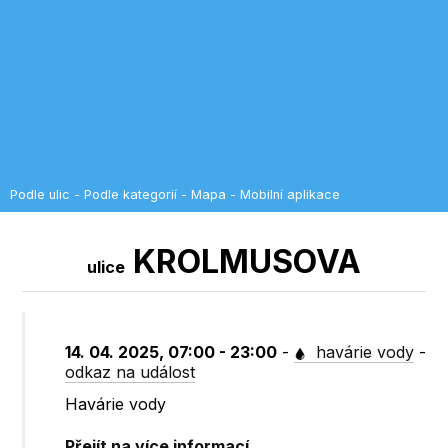
Podle ulic
-
Podle kategorií
-
Mapa
-
Mobilní aplikace
KROLMUSOVA
ulice
14. 04. 2025, 07:00 - 23:00
-
havárie vody
-
odkaz na událost
Havárie vody
Přejít na více informací