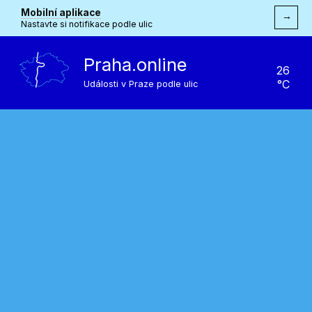
Mobilní aplikace
→
Nastavte si notifikace podle ulic
Praha.online
26
°C
Události v Praze podle ulic