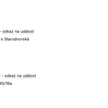
-
odkaz na událost
 x Starodvorská
y
-
odkaz na událost
245/18a