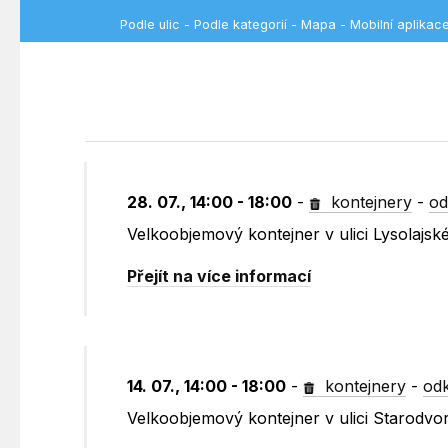
Podle ulic
-
Podle kategorií
-
Mapa
-
Mobilní aplikac
28. 07., 14:00 - 18:00
-
kontejnery
-
od
Velkoobjemový kontejner v ulici Lysolajské
Přejít na více informací
14. 07., 14:00 - 18:00
-
kontejnery
-
odk
Velkoobjemový kontejner v ulici Starodv