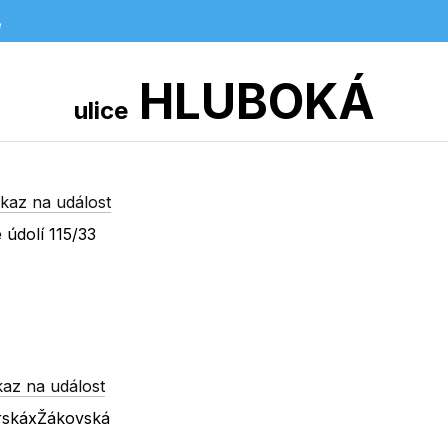
e
HLUBOKÁ
ulice
kaz na událost
 údolí 115/33
az na událost
orskáxŽákovská