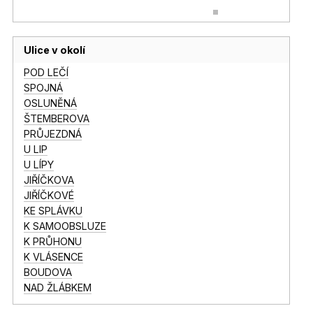
Ulice v okolí
POD LEČÍ
SPOJNÁ
OSLUNĚNÁ
ŠTEMBEROVA
PRŮJEZDNÁ
U LIP
U LÍPY
JIŘÍČKOVA
JIŘÍČKOVÉ
KE SPLÁVKU
K SAMOOBSLUZE
K PRŮHONU
K VLÁSENCE
BOUDOVA
NAD ŽLÁBKEM