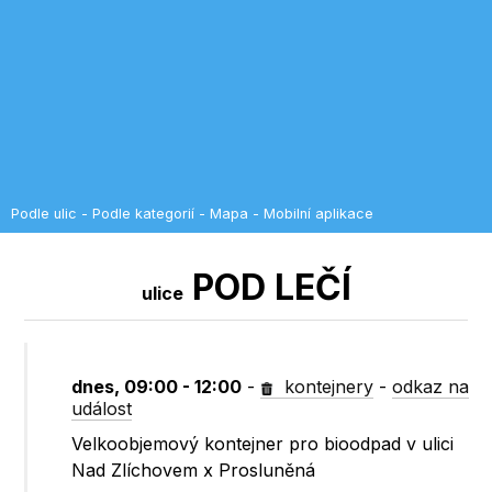
Podle ulic
-
Podle kategorií
-
Mapa
-
Mobilní aplikace
POD LEČÍ
ulice
dnes, 09:00 - 12:00
-
kontejnery
-
odkaz na
událost
Velkoobjemový kontejner pro bioodpad v ulici
Nad Zlíchovem x Prosluněná