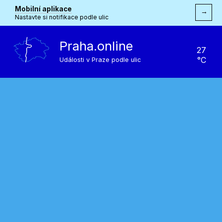
Mobilní aplikace
→
Nastavte si notifikace podle ulic
Praha.online
27
°C
Události v Praze podle ulic