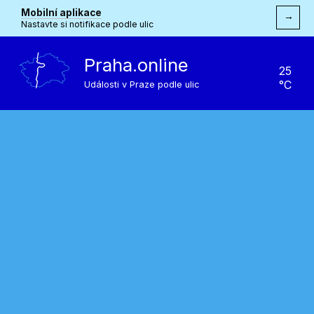
Mobilní aplikace
→
Nastavte si notifikace podle ulic
Praha.online
25
°C
Události v Praze podle ulic