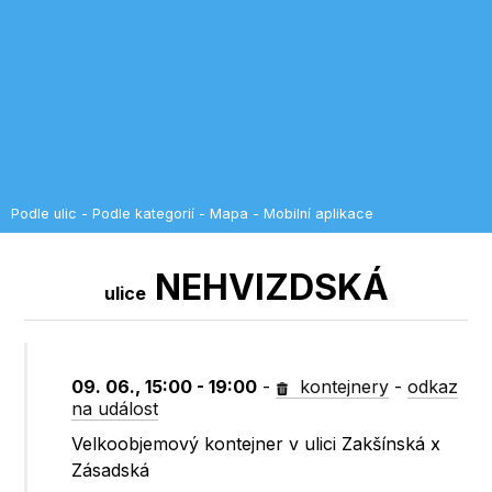
Podle ulic
-
Podle kategorií
-
Mapa
-
Mobilní aplikace
NEHVIZDSKÁ
ulice
09. 06., 15:00 - 19:00
-
kontejnery
-
odkaz
na událost
Velkoobjemový kontejner v ulici Zakšínská x
Zásadská