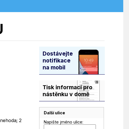
U
Dostávejte
notifikace
na mobil
Tisk informací pro
nástěnku v domě
Další ulice
 nehoda; 2
Napište jméno ulice: