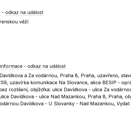
y
-
odkaz na událost
árenskou věží
informace
-
odkaz na událost
c Davídkova a Za vodárnou, Praha 8, Praha, uzavřeno, stav
23:59, uzavírka komunikace Na Slovance, akce BESIP - opr
z rozlišení, objížďka: ulice Davídkova - ulice Za vodárno
 ulice Davídkova - ulice Nad Mazankou, Praha 8, Praha, ob
 Vodárnou Davídkova - U Slovanky - Nad Mazankou, Vydal