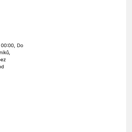
5 00:00, Do
níků,
bez
od