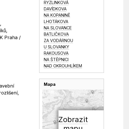
RYZLINKOVÁ
DAVÍDKOVA
NA KOPANINĚ
LHOTÁKOVA
,
NA SLOVANCE
íků,
BATLIČKOVA
SK Praha /
ZA VODÁRNOU
U SLOVANKY
RAKOUSOVA
NA ŠTĚPNICI
NAD OKROUHLÍKEM
Mapa
tavební
ozlišení,
Zobrazit
mapu