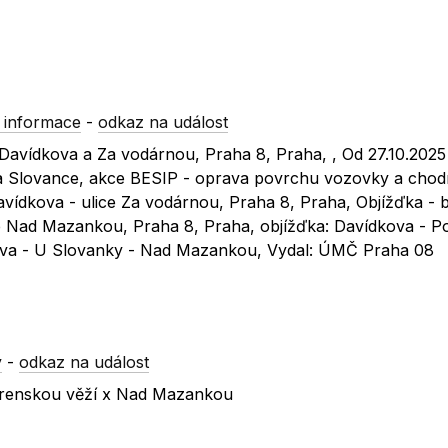
 informace
-
odkaz na událost
c Davídkova a Za vodárnou, Praha 8, Praha, , Od 27.10.202
a Slovance, akce BESIP - oprava povrchu vozovky a chod
 Davídkova - ulice Za vodárnou, Praha 8, Praha, Objížďka - 
ice Nad Mazankou, Praha 8, Praha, objížďka: Davídkova - P
ova - U Slovanky - Nad Mazankou, Vydal: ÚMČ Praha 08
y
-
odkaz na událost
dárenskou věží x Nad Mazankou