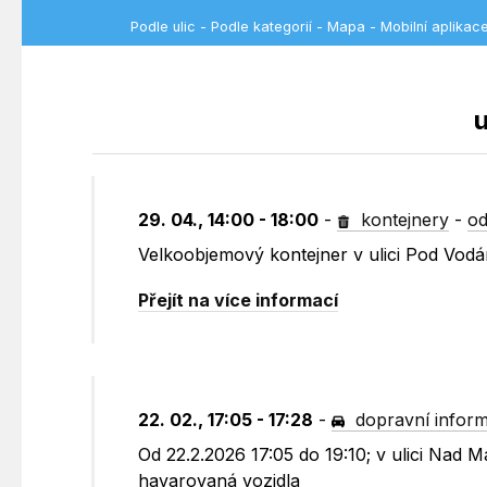
Podle ulic
-
Podle kategorií
-
Mapa
-
Mobilní aplikac
u
29. 04., 14:00 - 18:00
-
kontejnery
-
od
Velkoobjemový kontejner v ulici Pod Vo
Přejít na více informací
22. 02., 17:05 - 17:28
-
dopravní infor
Od 22.2.2026 17:05 do 19:10; v ulici Nad
havarovaná vozidla