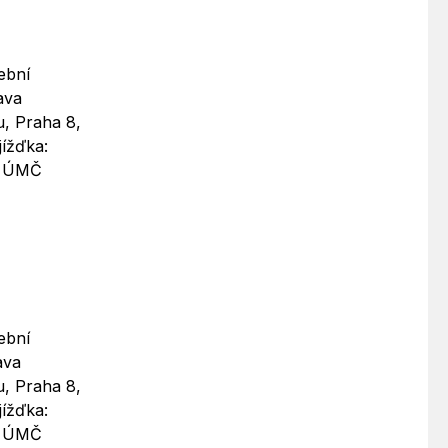
ební
ava
u, Praha 8,
jížďka:
: ÚMČ
ební
ava
u, Praha 8,
jížďka:
: ÚMČ