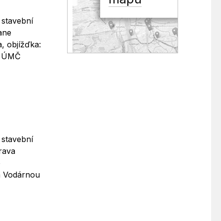
 stavební
ane
, objížďka:
: ÚMČ
 stavební
rava
e
a Vodárnou