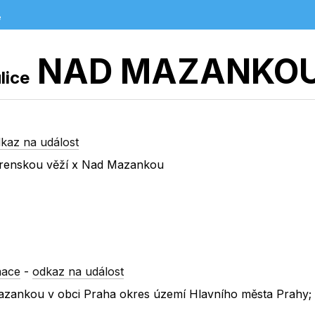
e
NAD MAZANKO
lice
kaz na událost
dárenskou věží x Nad Mazankou
mace
-
odkaz na událost
 Mazankou v obci Praha okres území Hlavního města Prahy;