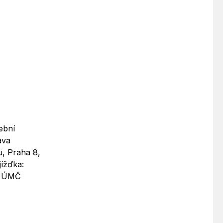
ební
ava
u, Praha 8,
jížďka:
: ÚMČ