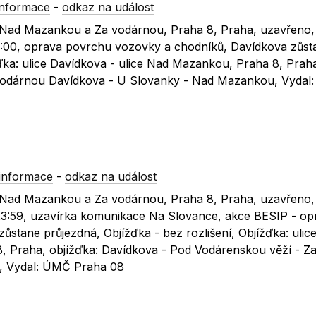
informace
-
odkaz na událost
ic Nad Mazankou a Za vodárnou, Praha 8, Praha, uzavřeno,
18:00, oprava povrchu vozovky a chodníků, Davídkova zůst
žďka: ulice Davídkova - ulice Nad Mazankou, Praha 8, Praha
 Vodárnou Davídkova - U Slovanky - Nad Mazankou, Vydal
informace
-
odkaz na událost
ic Nad Mazankou a Za vodárnou, Praha 8, Praha, uzavřeno,
 23:59, uzavírka komunikace Na Slovance, akce BESIP - op
stane průjezdná, Objížďka - bez rozlišení, Objížďka: ulic
, Praha, objížďka: Davídkova - Pod Vodárenskou věží - Z
, Vydal: ÚMČ Praha 08