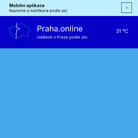
Mobilní aplikace
→
Nastavte si notifikace podle ulic
Praha.online
31 °C
Události v Praze podle ulic