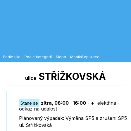
Podle ulic
-
Podle kategorií
-
Mapa
-
Mobilní aplikace
STŘÍŽKOVSKÁ
ulice
zítra, 08:00 - 16:00
-
elektřina
-
Stane se
odkaz na událost
Plánovaný výpadek: Výměna SP5 a zrušení SP5
ul. Střížkovská