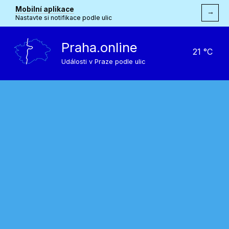
Mobilní aplikace
→
Nastavte si notifikace podle ulic
Praha.online
21 °C
Události v Praze podle ulic