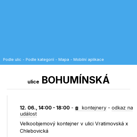
Podle ulic
-
Podle kategorií
-
Mapa
-
Mobilní aplikace
BOHUMÍNSKÁ
ulice
12. 06., 14:00 - 18:00
-
kontejnery
-
odkaz na
událost
Velkoobjemový kontejner v ulici Vratimovská x
Chlebovická