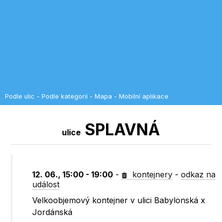
Podle ulic
-
Podle kategorií
-
Mapa
-
Mobilní aplikace
SPLAVNÁ
ulice
12. 06., 15:00 - 19:00
-
kontejnery
-
odkaz na
událost
Velkoobjemový kontejner v ulici Babylonská x
Jordánská