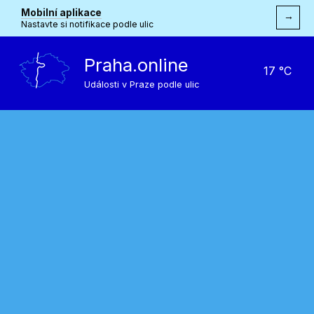
Mobilní aplikace
→
Nastavte si notifikace podle ulic
Praha.online
17 °C
Události v Praze podle ulic