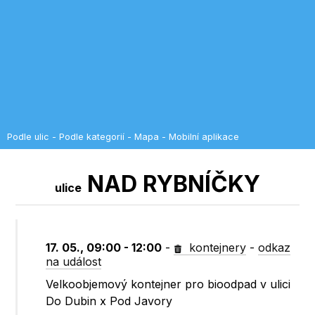
Podle ulic
-
Podle kategorií
-
Mapa
-
Mobilní aplikace
NAD RYBNÍČKY
ulice
17. 05., 09:00 - 12:00
-
kontejnery
-
odkaz
na událost
Velkoobjemový kontejner pro bioodpad v ulici
Do Dubin x Pod Javory