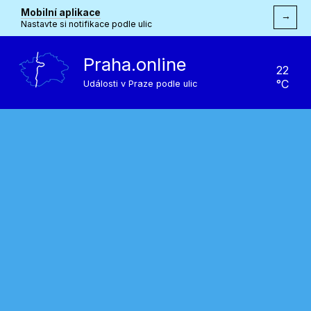
Mobilní aplikace
→
Nastavte si notifikace podle ulic
Praha.online
22
°C
Události v Praze podle ulic