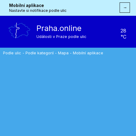
Mobilní aplikace
→
Nastavte si notifikace podle ulic
Praha.online
28
°C
Události v Praze podle ulic
Podle ulic
-
Podle kategorií
-
Mapa
-
Mobilní aplikace