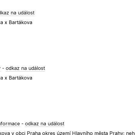
dkaz na událost
va x Bartákova
y
-
odkaz na událost
va x Bartákova
nformace
-
odkaz na událost
rtákova v obci Praha okres území Hlavního města Prahy; neh