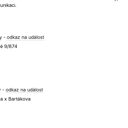
unikaci.
y
-
odkaz na událost
vé 9/874
y
-
odkaz na událost
va x Bartákova