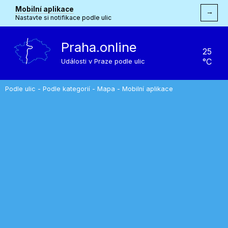
Mobilní aplikace
→
Nastavte si notifikace podle ulic
Praha.online
25
°C
Události v Praze podle ulic
Podle ulic
-
Podle kategorií
-
Mapa
-
Mobilní aplikace