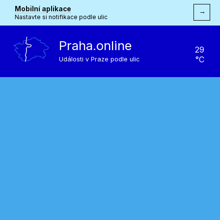
Mobilní aplikace
→
Nastavte si notifikace podle ulic
Praha.online
29
°C
Události v Praze podle ulic