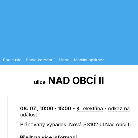
Podle ulic
-
Podle kategorií
-
Mapa
-
Mobilní aplikace
NAD OBCÍ II
ulice
08. 07., 10:00 - 15:00
-
elektřina
-
odkaz na
událost
Plánovaný výpadek: Nová SS102 ul.Nad obcí II
Přejít na více informací