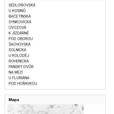
SEDLOŇOVSKÁ
U KOSINŮ
BAČETÍNSKÁ
SYNKOVICKÁ
ÚVOZOVÁ
K JÍZDÁRNĚ
POD OBOROU
ŠACHOVSKÁ
SOLNICKÁ
U KOLODĚJ
ROHENICKÁ
PANSKÝ DVŮR
NA MEZI
U FLORIÁNA
POD HOŘAVKOU
Mapa