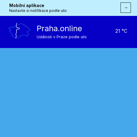
Mobilní aplikace
→
Nastavte si notifikace podle ulic
Praha.online
21 °C
Události v Praze podle ulic