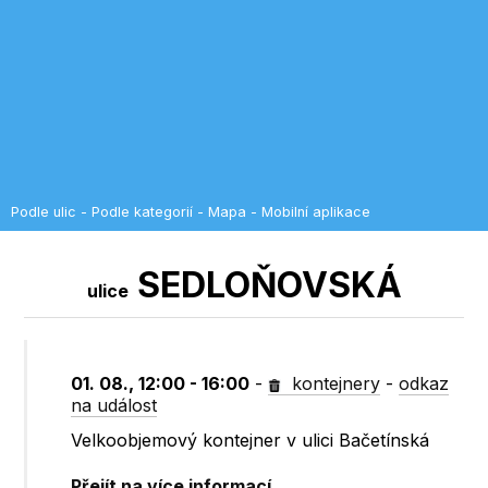
Podle ulic
-
Podle kategorií
-
Mapa
-
Mobilní aplikace
SEDLOŇOVSKÁ
ulice
01. 08., 12:00 - 16:00
-
kontejnery
-
odkaz
na událost
Velkoobjemový kontejner v ulici Bačetínská
Přejít na více informací