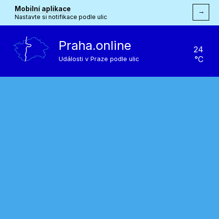
Mobilní aplikace
→
Nastavte si notifikace podle ulic
Praha.online
24
°C
Události v Praze podle ulic