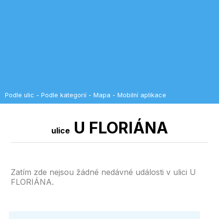
Podle ulic
-
Podle kategorií
-
Mapa
-
Mobilní aplikace
U FLORIÁNA
ulice
Zatím zde nejsou žádné nedávné události v ulici U
FLORIÁNA.