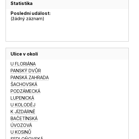
Statistika
Poslední událost:
(žádný záznam)
Ulice v okolí
U FLORIÁNA
PANSKÝ DVŮR
PANSKÁ ZAHRADA
ŠACHOVSKÁ
PODZÁMECKÁ
LUPENICKÁ
U KOLODĚJ
K JÍZDÁRNĚ
BAČETÍNSKÁ
ÚVOZOVÁ
U KOSINŮ
SEDLOŇOVSKÁ