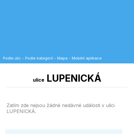
Podle ulic
-
Podle kategorií
-
Mapa
-
Mobilní aplikace
LUPENICKÁ
ulice
Zatím zde nejsou žádné nedávné události v ulici
LUPENICKÁ.