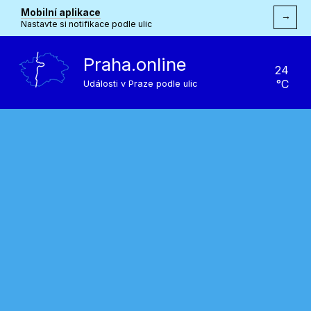
Mobilní aplikace
→
Nastavte si notifikace podle ulic
Praha.online
24
°C
Události v Praze podle ulic