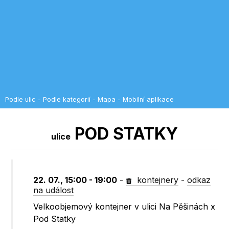
Podle ulic
-
Podle kategorií
-
Mapa
-
Mobilní aplikace
POD STATKY
ulice
22. 07., 15:00 - 19:00
-
kontejnery
-
odkaz
na událost
Velkoobjemový kontejner v ulici Na Pěšinách x
Pod Statky