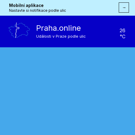
Mobilní aplikace
→
Nastavte si notifikace podle ulic
Praha.online
26
°C
Události v Praze podle ulic