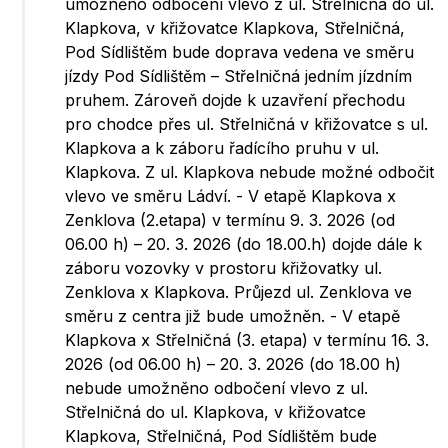
umožněno odbočení vlevo z ul. Střelničná do ul.
Klapkova, v křižovatce Klapkova, Střelničná,
Pod Sídlištěm bude doprava vedena ve směru
jízdy Pod Sídlištěm – Střelničná jedním jízdním
pruhem. Zároveň dojde k uzavření přechodu
pro chodce přes ul. Střelničná v křižovatce s ul.
Klapkova a k záboru řadícího pruhu v ul.
Klapkova. Z ul. Klapkova nebude možné odbočit
vlevo ve směru Ládví. - V etapě Klapkova x
Zenklova (2.etapa) v termínu 9. 3. 2026 (od
06.00 h) – 20. 3. 2026 (do 18.00.h) dojde dále k
záboru vozovky v prostoru křižovatky ul.
Zenklova x Klapkova. Průjezd ul. Zenklova ve
směru z centra již bude umožněn. - V etapě
Klapkova x Střelničná (3. etapa) v termínu 16. 3.
2026 (od 06.00 h) – 20. 3. 2026 (do 18.00 h)
nebude umožněno odbočení vlevo z ul.
Střelničná do ul. Klapkova, v křižovatce
Klapkova, Střelničná, Pod Sídlištěm bude