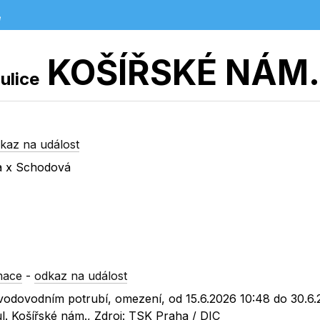
e
KOŠÍŘSKÉ NÁM.
ulice
kaz na událost
va x Schodová
mace
-
odkaz na událost
 vodovodním potrubí, omezení, od 15.6.2026 10:48 do 30.6
l. Košířské nám., Zdroj: TSK Praha / DIC