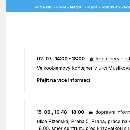
Podle ulic
-
Podle kategorií
-
Mapa
-
Mobilní aplikac
02. 07., 14:00 - 18:00
-
kontejnery
-
od
Velkoobjemový kontejner v ulici Musílko
Přejít na více informací
15. 06., 10:48 - 18:00
-
dopravní infor
ulice Plzeňská, Praha 5, Praha, práce na
18:00, směr centrum, před křižovatkou s u