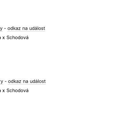
ry
-
odkaz na událost
va x Schodová
ry
-
odkaz na událost
va x Schodová