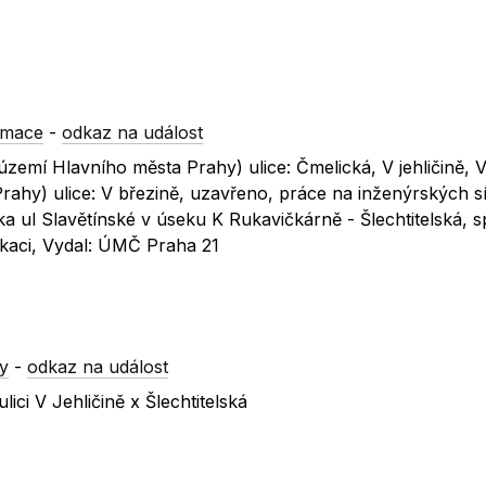
rmace
-
odkaz na událost
území Hlavního města Prahy) ulice: Čmelická, V jehličině, 
ahy) ulice: V březině, uzavřeno, práce na inženýrských sí
ka ul Slavětínské v úseku K Rukavičkárně - Šlechtitelská, s
kaci, Vydal: ÚMČ Praha 21
y
-
odkaz na událost
ci V Jehličině x Šlechtitelská