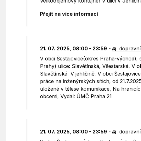
Velkoobjemový kontejner v ulici V Jehličin
Přejít na více informací
21. 07. 2025, 08:00 - 23:59
-
dopravní
V obci Šestajovice(okres Praha-východ), 
Prahy) ulice: Slavětínská, Všestarská, V 
Slavětínská, V jehličině, V obci Šestajovi
práce na inženýrských sítích, od 21.7.20
uložené v tělese komunikace, Na hranicíc
obcemi, Vydal: ÚMČ Praha 21
21. 07. 2025, 08:00 - 23:59
-
dopravní