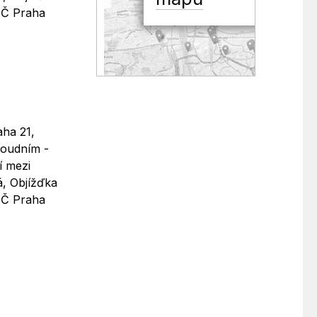
ÚMČ Praha
aha 21,
Soudním -
í mezi
á, Objížďka
ÚMČ Praha