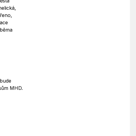
ěsta
elická,
vřeno,
zace
 oběma
 bude
busům MHD.