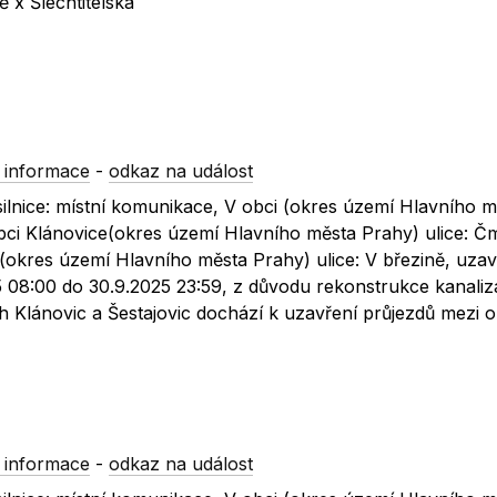
ě x Šlechtitelská
 informace
-
odkaz na událost
silnice: místní komunikace, V obci (okres území Hlavního m
obci Klánovice(okres území Hlavního města Prahy) ulice: Čm
ce(okres území Hlavního města Prahy) ulice: V březině, uza
25 08:00 do 30.9.2025 23:59, z důvodu rekonstrukce kanali
h Klánovic a Šestajovic dochází k uzavření průjezdů mezi
 informace
-
odkaz na událost