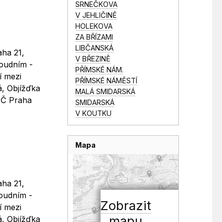
SRNEČKOVA
V JEHLIČINĚ
HOLEKOVA
ZA BŘÍZAMI
LIBČANSKÁ
aha 21,
V BŘEZINĚ
Soudním -
PŘÍMSKÉ NÁM.
í mezi
PŘÍMSKÉ NÁMĚSTÍ
á, Objížďka
MALÁ SMIDARSKÁ
ÚMČ Praha
SMIDARSKÁ
V KOUTKU
Mapa
aha 21,
Soudním -
Zobrazit
í mezi
mapu
á, Objížďka