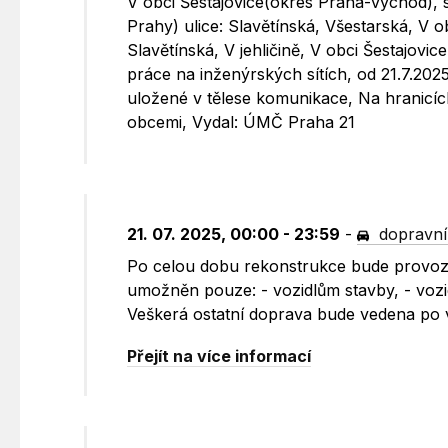
V obci Šestajovice(okres Praha-východ), 
Prahy) ulice: Slavětínská, Všestarská, V 
Slavětínská, V jehličině, V obci Šestajovi
práce na inženýrských sítích, od 21.7.202
uložené v tělese komunikace, Na hranicíc
obcemi, Vydal: ÚMČ Praha 21
21. 07. 2025, 00:00 - 23:59
-
dopravní
Po celou dobu rekonstrukce bude provoz 
umožněn pouze: - vozidlům stavby, - vo
Veškerá ostatní doprava bude vedena po 
Přejít na více informací