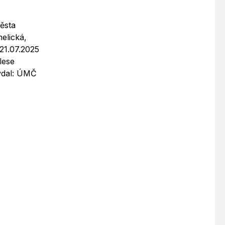
ěsta
elická,
 21.07.2025
lese
Vydal: ÚMČ