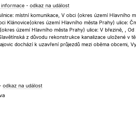
 informace
-
odkaz na událost
silnice: místní komunikace, V obci (okres území Hlavního m
obci Klánovice(okres území Hlavního města Prahy) ulice: Čm
ce(okres území Hlavního města Prahy) ulice: V březině, , Od
Slavětínská z důvodu rekonstrukce kanalizace uložené v tě
tajovic dochází k uzavření průjezdů mezi oběma obcemi, 
-
odkaz na událost
va