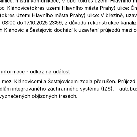
silnice: místní komunikace, V obci (okres území Hlavního m
obci Klánovice(okres území Hlavního města Prahy) ulice: Čm
ce(okres území Hlavního města Prahy) ulice: V březině, uza
5 08:00 do 17.10.2025 23:59, z důvodu rekonstrukce kanali
h Klánovic a Šestajovic dochází k uzavření průjezdů mezi
 informace
-
odkaz na událost
mezi Klánovicemi a Šestajovicemi zcela přerušen. Průjezd
zidlům integrovaného záchranného systému (IZS), - auto
vyznačených objízdných trasách.