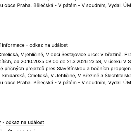
stru obce Praha, Bělečská - V pátém - V soudním, Vydal: 
 informace
-
odkaz na událost
Čmelická, V jehličině, V obci Šestajovice ulice: V březině, Pr
ítích, od 20.10.2025 08:00 do 21.3.2026 23:59, v úseku V 
ně příčných přejezdů přes Slavětínskou a bočních propojen
 Smidarská, Čmelická, V Jehličině, V Březině a Šlechtitelsk
stru obce Praha, Bělečská - V pátém - V soudním, Vydal: 
y
-
odkaz na událost