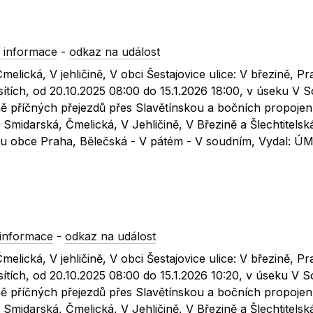
 informace
-
odkaz na událost
Čmelická, V jehličině, V obci Šestajovice ulice: V březině, Pr
ítích, od 20.10.2025 08:00 do 15.1.2026 18:00, v úseku V 
ně příčných přejezdů přes Slavětínskou a bočních propojen
 Smidarská, Čmelická, V Jehličině, V Březině a Šlechtitelsk
stru obce Praha, Bělečská - V pátém - V soudním, Vydal: 
informace
-
odkaz na událost
Čmelická, V jehličině, V obci Šestajovice ulice: V březině, Pr
ítích, od 20.10.2025 08:00 do 15.1.2026 10:20, v úseku V 
ně příčných přejezdů přes Slavětínskou a bočních propojen
 Smidarská, Čmelická, V Jehličině, V Březině a Šlechtitelsk