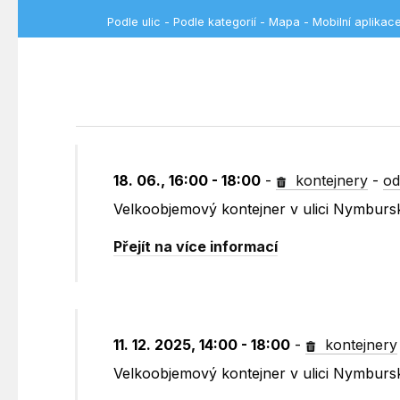
Podle ulic
-
Podle kategorií
-
Mapa
-
Mobilní aplikac
18. 06., 16:00 - 18:00
-
kontejnery
-
od
Velkoobjemový kontejner v ulici Nymburs
Přejít na více informací
11. 12. 2025, 14:00 - 18:00
-
kontejnery
Velkoobjemový kontejner v ulici Nymburs