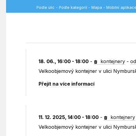
Podle ulic
-
Podle kategorií
-
Mapa
-
Mobilní aplikac
18. 06., 16:00 - 18:00
-
kontejnery
-
od
Velkoobjemový kontejner v ulici Nymburs
Přejít na více informací
11. 12. 2025, 14:00 - 18:00
-
kontejnery
Velkoobjemový kontejner v ulici Nymburs