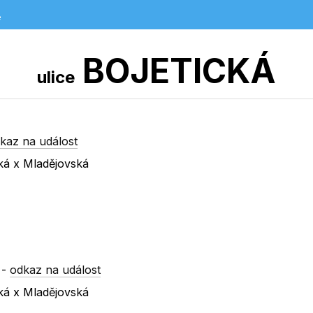
e
BOJETICKÁ
ulice
kaz na událost
ká x Mladějovská
-
odkaz na událost
ká x Mladějovská