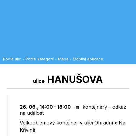
Podle ulic
-
Podle kategorií
-
Mapa
-
Mobilní aplikace
HANUŠOVA
ulice
26. 06., 14:00 - 18:00
-
kontejnery
-
odkaz
na událost
Velkoobjemový kontejner v ulici Ohradní x Na
Křivině