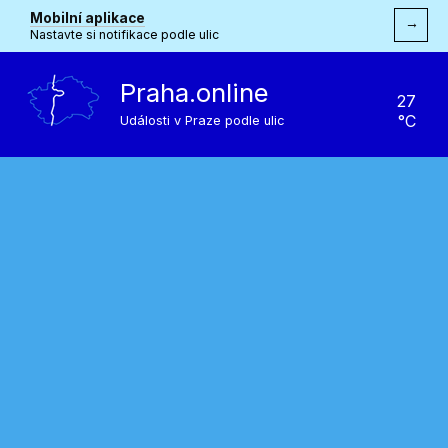
Mobilní aplikace
→
Nastavte si notifikace podle ulic
Praha.online
27
°C
Události v Praze podle ulic