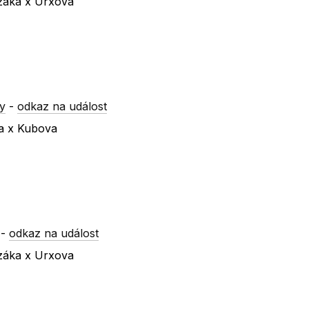
ezáka x Urxova
y
-
odkaz na událost
va x Kubova
-
odkaz na událost
ezáka x Urxova