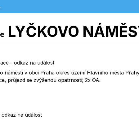
e
LYČKOVO NÁMĚS
ce
mace
-
odkaz na událost
kovo náměstí v obci Praha okres území Hlavního města Prah
e, průjezd se zvýšenou opatrností; 2x OA.
-
odkaz na událost