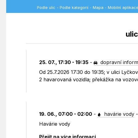
Podle ulic
-
Podle kategorií
-
Mapa
-
Mobilní aplikac
uli
25. 07., 17:30 - 19:35
-
dopravní infor
Od 25.7.2026 17:30 do 19:35; v ulici Lyč
2 havarovaná vozidla; překážka na vozovc
19. 06., 07:00 - 02:00
-
havárie vody
Havárie vody
Přejít na více informací