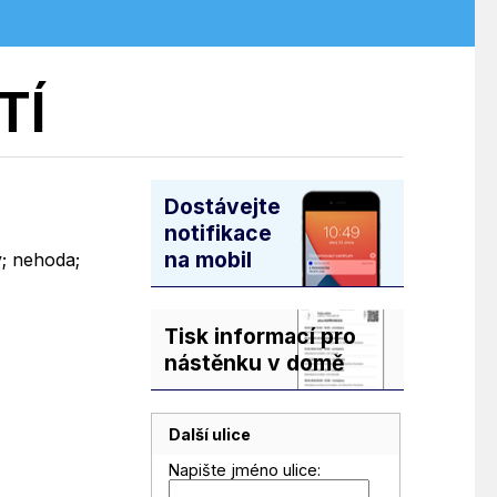
TÍ
Dostávejte
notifikace
na mobil
y; nehoda;
Tisk informací pro
nástěnku v domě
Další ulice
Napište jméno ulice: