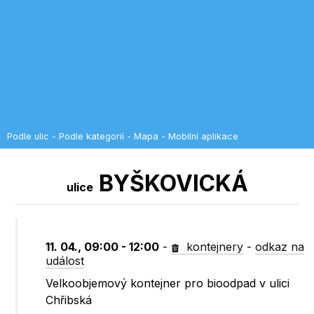
Podle ulic
-
Podle kategorií
-
Mapa
-
Mobilní aplikace
BYŠKOVICKÁ
ulice
11. 04., 09:00 - 12:00
-
kontejnery
-
odkaz na
událost
Velkoobjemový kontejner pro bioodpad v ulici
Chřibská