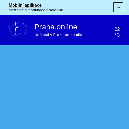
Mobilní aplikace
→
Nastavte si notifikace podle ulic
Praha.online
22
°C
Události v Praze podle ulic