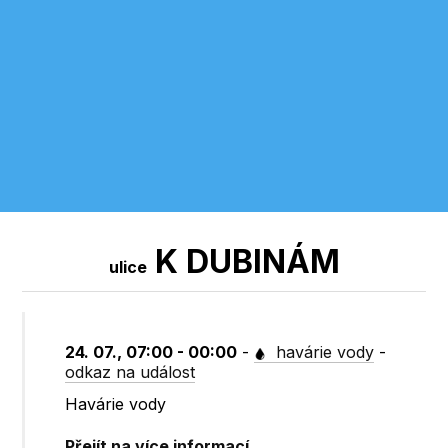
K DUBINÁM
ulice
24. 07., 07:00 - 00:00
-
havárie vody
-
odkaz na událost
Havárie vody
Přejít na více informací