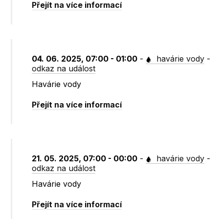
Přejít na více informací
04. 06. 2025, 07:00 - 01:00
-
havárie vody
-
odkaz na událost
Havárie vody
Přejít na více informací
21. 05. 2025, 07:00 - 00:00
-
havárie vody
-
odkaz na událost
Havárie vody
Přejít na více informací