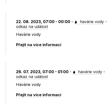
22. 08. 2023, 07:00 - 00:00
-
havárie vody
-
odkaz na událost
Havárie vody
Přejít na více informací
26. 07. 2023, 07:00 - 01:00
-
havárie vody
-
odkaz na událost
Havárie vody
Přejít na více informací