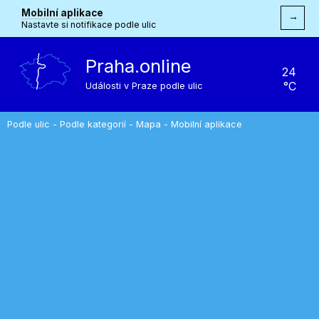
Mobilní aplikace
→
Nastavte si notifikace podle ulic
Praha.online
24
°C
Události v Praze podle ulic
Podle ulic
-
Podle kategorií
-
Mapa
-
Mobilní aplikace