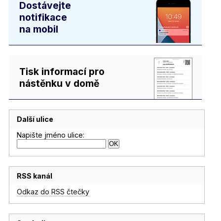
Dostávejte
notifikace
na mobil
Tisk informací pro
nástěnku v domě
Další ulice
Napište jméno ulice:
RSS kanál
Odkaz do RSS čtečky