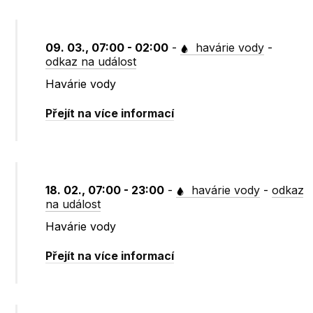
09. 03., 07:00 - 02:00
-
havárie vody
-
odkaz na událost
Havárie vody
Přejít na více informací
18. 02., 07:00 - 23:00
-
havárie vody
-
odkaz
na událost
Havárie vody
Přejít na více informací