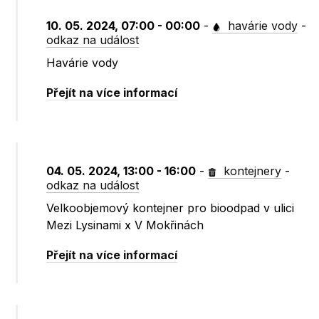
10. 05. 2024, 07:00 - 00:00
-
havárie vody
-
odkaz na událost
Havárie vody
Přejít na více informací
04. 05. 2024, 13:00 - 16:00
-
kontejnery
-
odkaz na událost
Velkoobjemový kontejner pro bioodpad v ulici
Mezi Lysinami x V Mokřinách
Přejít na více informací