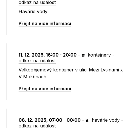
odkaz na událost
Havárie vody
Přejít na více informací
11. 12. 2025, 16:00 - 20:00
-
kontejnery
-
odkaz na událost
Velkoobjemový kontejner v ulici Mezi Lysinami x
V Mokřinách
Přejít na více informací
08. 12. 2025, 07:00 - 00:00
-
havárie vody
-
odkaz na událost