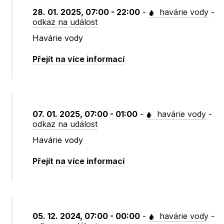
28. 01. 2025, 07:00 - 22:00
-
havárie vody
-
odkaz na událost
Havárie vody
Přejít na více informací
07. 01. 2025, 07:00 - 01:00
-
havárie vody
-
odkaz na událost
Havárie vody
Přejít na více informací
05. 12. 2024, 07:00 - 00:00
-
havárie vody
-