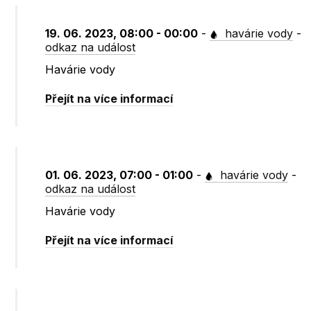
19. 06. 2023, 08:00 - 00:00
-
havárie vody
-
odkaz na událost
Havárie vody
Přejít na více informací
01. 06. 2023, 07:00 - 01:00
-
havárie vody
-
odkaz na událost
Havárie vody
Přejít na více informací