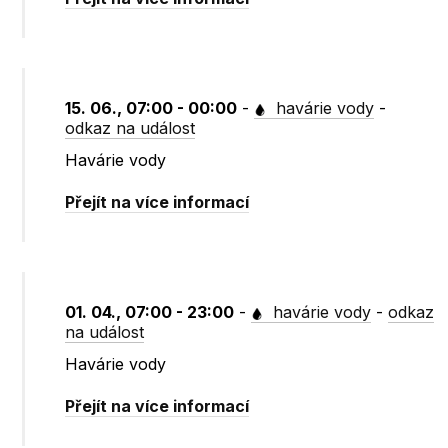
15. 06., 07:00 - 00:00
-
havárie vody
-
odkaz na událost
Havárie vody
Přejít na více informací
01. 04., 07:00 - 23:00
-
havárie vody
-
odkaz
na událost
Havárie vody
Přejít na více informací