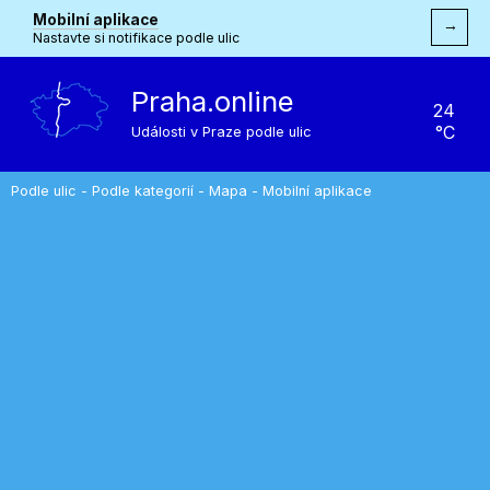
Mobilní aplikace
→
Nastavte si notifikace podle ulic
Praha.online
24
°C
Události v Praze podle ulic
Podle ulic
-
Podle kategorií
-
Mapa
-
Mobilní aplikace