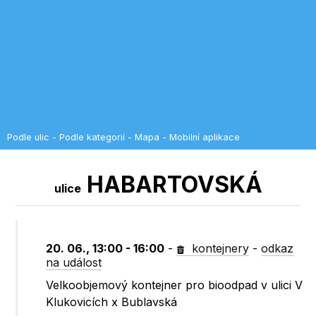
Podle ulic
-
Podle kategorií
-
Mapa
-
Mobilní aplikace
HABARTOVSKÁ
ulice
20. 06., 13:00 - 16:00
-
kontejnery
-
odkaz
na událost
Velkoobjemový kontejner pro bioodpad v ulici V
Klukovicích x Bublavská