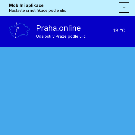
Mobilní aplikace
→
Nastavte si notifikace podle ulic
Praha.online
18 °C
Události v Praze podle ulic