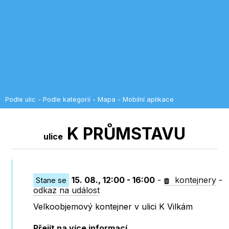
Podle ulic
-
Podle kategorií
-
Mapa
-
Mobilní aplikace
K PRŮMSTAVU
ulice
15. 08., 12:00 - 16:00
-
kontejnery
-
Stane se
odkaz na událost
Velkoobjemový kontejner v ulici K Vilkám
Přejít na více informací