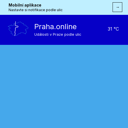
Mobilní aplikace
→
Nastavte si notifikace podle ulic
Praha.online
31 °C
Události v Praze podle ulic