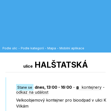
Podle ulic
-
Podle kategorií
-
Mapa
-
Mobilní aplikace
HALŠTATSKÁ
ulice
dnes, 13:00 - 16:00
-
kontejnery
-
Stane se
odkaz na událost
Velkoobjemový kontejner pro bioodpad v ulici K
Vilkám