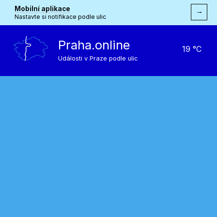
Mobilní aplikace
→
Nastavte si notifikace podle ulic
Praha.online
19 °C
Události v Praze podle ulic