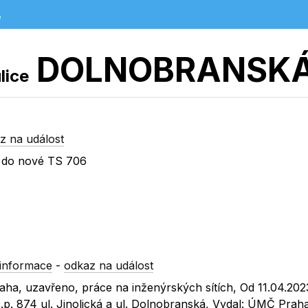
e
DOLNOBRANSK
lice
z na událost
V do nové TS 706
informace
-
odkaz na událost
raha, uzavřeno, práce na inženýrských sítích, Od 11.04.20
p. 874 ul. Jinolická a ul. Dolnobranská, Vydal: ÚMČ Prah