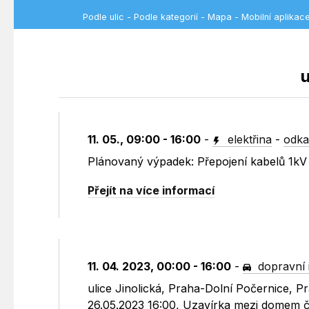
Podle ulic
-
Podle kategorií
-
Mapa
-
Mobilní aplikac
u
11. 05., 09:00 - 16:00
-
elektřina
-
odka
Plánovaný výpadek: Přepojení kabelů 1k
Přejít na více informací
11. 04. 2023, 00:00 - 16:00
-
dopravní 
ulice Jinolická, Praha-Dolní Počernice, P
26.05.2023 16:00, Uzavírka mezi domem č.