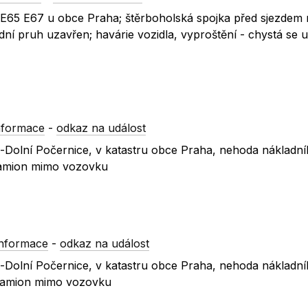
E55 E65 E67 u obce Praha; štěrboholská spojka před sjezdem
ní pruh uzavřen; havárie vozidla, vyproštění - chystá se 
nformace
-
odkaz na událost
-Dolní Počernice, v katastru obce Praha, nehoda nákladní
 kamion mimo vozovku
informace
-
odkaz na událost
-Dolní Počernice, v katastru obce Praha, nehoda nákladní
, kamion mimo vozovku