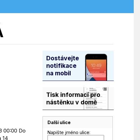
Á
Dostávejte
notifikace
na mobil
Tisk informací pro
nástěnku v domě
Další ulice
23 00:00 Do
Napište jméno ulice:
a 14