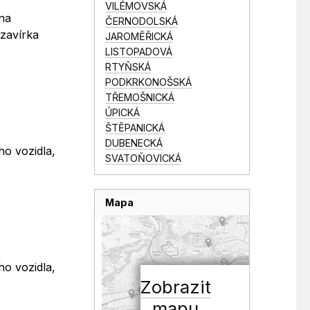
VILÉMOVSKÁ
 na
ČERNODOLSKÁ
uzavírka
JAROMĚŘICKÁ
LISTOPADOVÁ
RTYŇSKÁ
PODKRKONOŠSKÁ
TŘEMOŠNICKÁ
ÚPICKÁ
ŠTĚPANICKÁ
DUBENECKÁ
ho vozidla,
SVATOŇOVICKÁ
Mapa
ho vozidla,
Zobrazit
mapu