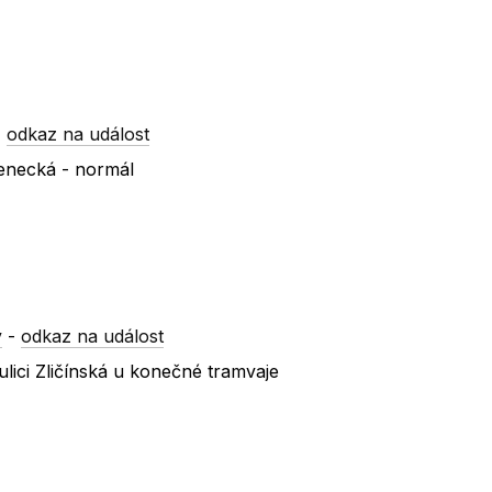
-
odkaz na událost
enecká - normál
y
-
odkaz na událost
lici Zličínská u konečné tramvaje