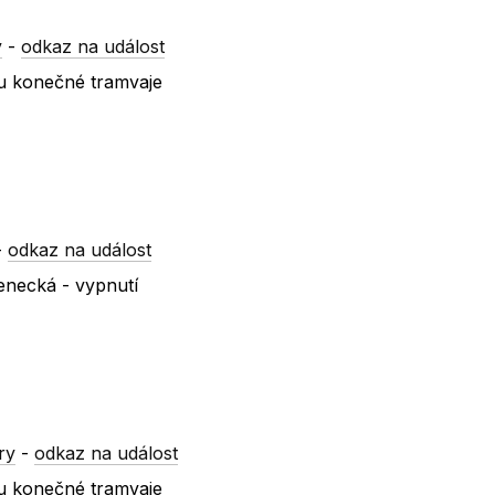
y
-
odkaz na událost
 u konečné tramvaje
-
odkaz na událost
necká - vypnutí
ry
-
odkaz na událost
 u konečné tramvaje