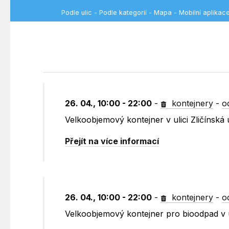
Podle ulic
-
Podle kategorií
-
Mapa
-
Mobilní aplikac
26. 04., 10:00 - 22:00
-
kontejnery
-
o
Velkoobjemový kontejner v ulici Zličínská
Přejít na více informací
26. 04., 10:00 - 22:00
-
kontejnery
-
o
Velkoobjemový kontejner pro bioodpad v u