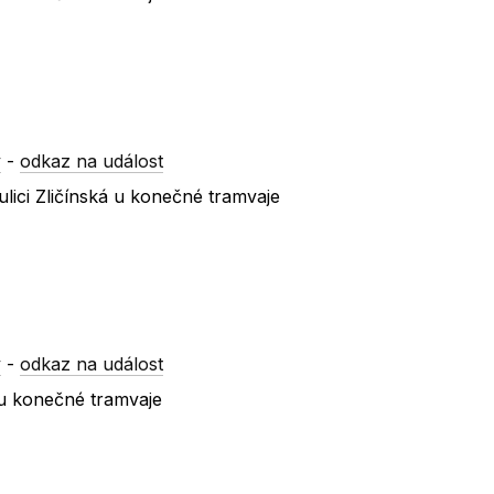
y
-
odkaz na událost
lici Zličínská u konečné tramvaje
y
-
odkaz na událost
 u konečné tramvaje