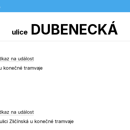
e
DUBENECKÁ
ulice
dkaz na událost
 u konečné tramvaje
dkaz na událost
lici Zličínská u konečné tramvaje