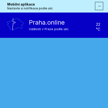
Mobilní aplikace
→
Nastavte si notifikace podle ulic
Praha.online
22
°C
Události v Praze podle ulic