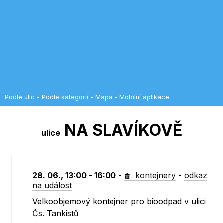
Podle ulic
-
Podle kategorií
-
Mapa
-
Mobilní aplikace
NA SLAVÍKOVĚ
ulice
28. 06., 13:00 - 16:00
-
kontejnery
-
odkaz
na událost
Velkoobjemový kontejner pro bioodpad v ulici
Čs. Tankistů