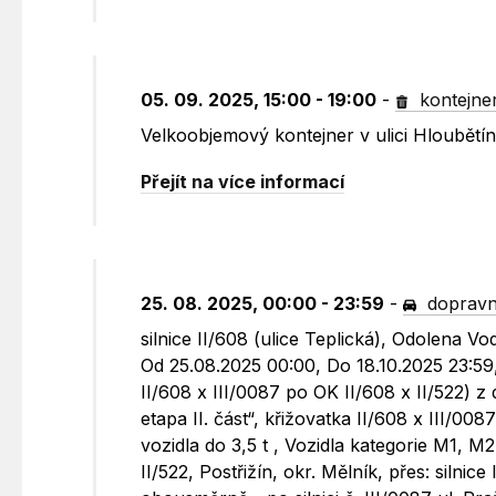
05. 09. 2025, 15:00 - 19:00
-
kontejne
Velkoobjemový kontejner v ulici Hloubět
Přejít na více informací
25. 08. 2025, 00:00 - 23:59
-
dopravn
silnice II/608 (ulice Teplická), Odolena Vo
Od 25.08.2025 00:00, Do 18.10.2025 23:59, 
II/608 x III/0087 po OK II/608 x II/522) z 
etapa II. část“, křižovatka II/608 x III/008
vozidla do 3,5 t , Vozidla kategorie M1, M2
II/522, Postřižín, okr. Mělník, přes: silnice