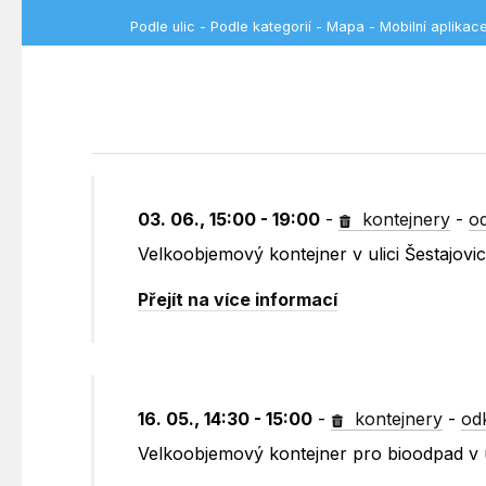
Podle ulic
-
Podle kategorií
-
Mapa
-
Mobilní aplikac
03. 06., 15:00 - 19:00
-
kontejnery
-
o
Velkoobjemový kontejner v ulici Šestajov
Přejít na více informací
16. 05., 14:30 - 15:00
-
kontejnery
-
od
Velkoobjemový kontejner pro bioodpad v 