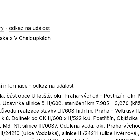
ry
-
odkaz na událost
ínská x V Chaloupkách
í informace
-
odkaz na událost
da, část obce U letiště, okr. Praha-východ - Postřižín, okr. 
Uzavírka silnice č. II/608, staničení km 7,985 – 9,870 (kři
důvodu realizace stavby „II/608 hr.hl.m. Praha – Veltrusy II/
7 k.ú. Dolínek po OK II/608 x II/522 k.ú. Postřižín, Objížďka
, M3, N1: silnice III/0087, Odolena Voda, okr. Praha-východ 
 III/24210 (ulice Vodolská), silnice III/24211 (ulice Květnová)