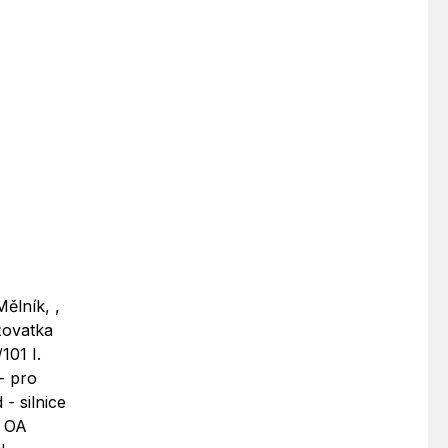
Mělník, ,
žovatka
101 I.
 - pro
- silnice
, OA