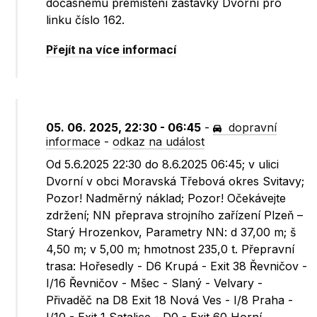
dočasnému přemístění zastávky Dvorní pro
linku číslo 162.
Přejít na více informací
05. 06. 2025, 22:30 - 06:45
-
dopravní
informace
-
odkaz na událost
Od 5.6.2025 22:30 do 8.6.2025 06:45; v ulici
Dvorní v obci Moravská Třebová okres Svitavy;
Pozor! Nadměrný náklad; Pozor! Očekávejte
zdržení; NN přeprava strojního zařízení Plzeň –
Starý Hrozenkov, Parametry NN: d 37,00 m; š
4,50 m; v 5,00 m; hmotnost 235,0 t. Přepravní
trasa: Hořesedly - D6 Krupá - Exit 38 Řevničov -
I/16 Řevničov - Mšec - Slaný - Velvary -
Přivaděč na D8 Exit 18 Nová Ves - I/8 Praha -