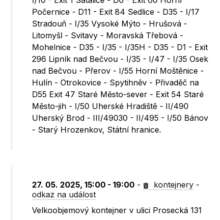
I/10 - Exit 1 Satalice - D0 - Exit 60 Horní
Počernice - D11 - Exit 84 Sedlice - D35 - I/17
Stradouň - I/35 Vysoké Mýto - Hrušová -
Litomyšl - Svitavy - Moravská Třebová -
Mohelnice - D35 - I/35 - I/35H - D35 - D1 - Exit
296 Lipník nad Bečvou - I/35 - I/47 - I/35 Osek
nad Bečvou - Přerov - I/55 Horní Moštěnice -
Hulín - Otrokovice - Spytihněv - Přivaděč na
D55 Exit 47 Staré Město-sever - Exit 54 Staré
Město-jih - I/50 Uherské Hradiště - II/490
Uherský Brod - III/49030 - II/495 - I/50 Bánov
- Starý Hrozenkov, Státní hranice.
27. 05. 2025, 15:00 - 19:00
-
kontejnery
-
odkaz na událost
Velkoobjemový kontejner v ulici Prosecká 131