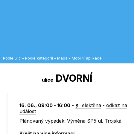
Podle ulic
-
Podle kategorií
-
Mapa
-
Mobilní aplikace
DVORNÍ
ulice
16. 06., 09:00 - 16:00
-
elektřina
-
odkaz na
událost
Plánovaný výpadek: Výměna SP5 ul. Trojská
Přejít na více informací