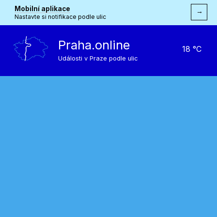
Mobilní aplikace
→
Nastavte si notifikace podle ulic
Praha.online
18 °C
Události v Praze podle ulic