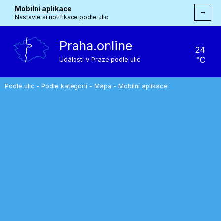
Mobilní aplikace
→
Nastavte si notifikace podle ulic
Praha.online
24
°C
Události v Praze podle ulic
Podle ulic
-
Podle kategorií
-
Mapa
-
Mobilní aplikace