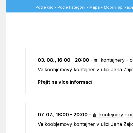
Podle ulic
-
Podle kategorií
-
Mapa
-
Mobilní aplikac
03. 08., 16:00 - 20:00
-
kontejnery
-
o
Velkoobjemový kontejner v ulici Jana Zají
Přejít na více informací
07. 07., 16:00 - 20:00
-
kontejnery
-
o
Velkoobjemový kontejner v ulici Jana Zaj