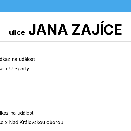
e
JANA ZAJÍCE
ulice
dkaz na událost
ce x U Sparty
dkaz na událost
íce x Nad Královskou oborou