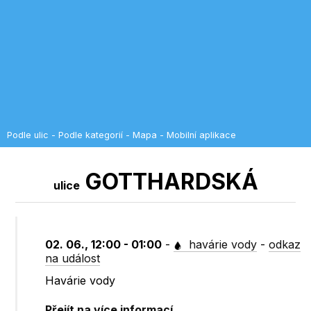
Podle ulic
-
Podle kategorií
-
Mapa
-
Mobilní aplikace
GOTTHARDSKÁ
ulice
02. 06., 12:00 - 01:00
-
havárie vody
-
odkaz
na událost
Havárie vody
Přejít na více informací