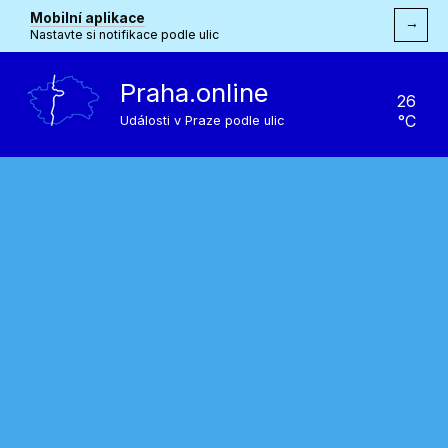
Mobilní aplikace
→
Nastavte si notifikace podle ulic
Praha.online
26
°C
Události v Praze podle ulic