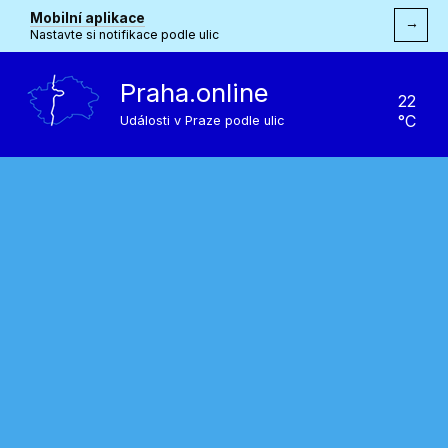
Mobilní aplikace
→
Nastavte si notifikace podle ulic
Praha.online
22
°C
Události v Praze podle ulic