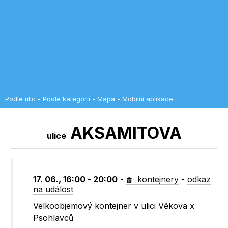
Podle ulic
-
Podle kategorií
-
Mapa
-
Mobilní aplikace
AKSAMITOVA
ulice
17. 06., 16:00 - 20:00
-
kontejnery
-
odkaz
na událost
Velkoobjemový kontejner v ulici Věkova x
Psohlavců