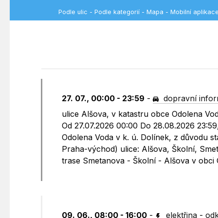
Podle ulic
-
Podle kategorií
-
Mapa
-
Mobilní aplikac
27. 07., 00:00 - 23:59
-
dopravní info
ulice Alšova, v katastru obce Odolena Vo
Od 27.07.2026 00:00 Do 28.08.2026 23:59,
Odolena Voda v k. ú. Dolínek, z důvodu st
Praha-východ) ulice: Alšova, Školní, Sme
trase Smetanova - Školní - Alšova v obci
09. 06., 08:00 - 16:00
-
elektřina
-
odk