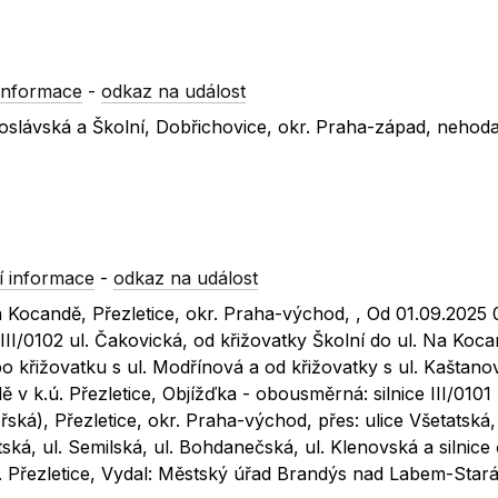
informace
-
odkaz na událost
ugoslávská a Školní, Dobřichovice, okr. Praha-západ, nehod
 informace
-
odkaz na událost
 Na Kocandě, Přezletice, okr. Praha-východ, , Od 01.09.2025
 III/0102 ul. Čakovická, od křižovatky Školní do ul. Na Kocan
o křižovatku s ul. Modřínová a od křižovatky s ul. Kaštano
v k.ú. Přezletice, Objížďka - obousměrná: silnice III/0101 
nořská), Přezletice, okr. Praha-východ, přes: ulice Všetatská
tatská, ul. Semilská, ul. Bohdanečská, ul. Klenovská a silnice
k.ú. Přezletice, Vydal: Městský úřad Brandýs nad Labem-Star