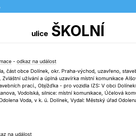
e
ŠKOLNÍ
ulice
rmace
-
odkaz na událost
da, část obce Dolínek, okr. Praha-východ, uzavřeno, stave
 Zvláštní užívání a úplná uzavírka místní komunikace Alšo
avebních prací., Objížďka - pro vozidla IZS: V obci Dolíne
tanova, Vodolská, silnice: místní komunikace, Účelová ko
 Odolena Voda, v k. ú. Dolínek, Vydal: Městský úřad Odole
az na událost