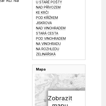
ožár RD. Na
U STARÉ POŠTY
NAD PŘÍVOZEM
KE KRČI
POD KŘÍŽKEM
JISKROVA
NAD VINOHRADEM
STARÁ CESTA
POD VINOHRADEM
NA VINOHRADU
NA ROZHLEDU
ZELINÁŘSKÁ
Mapa
Zobrazit
mapu