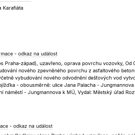
 Karafiáta
ormace
-
odkaz na událost
res Praha-západ), uzavřeno, oprava povrchu vozovky, Od 
budování nového zpevněného povrchu z asfaltového beton
včetně vybudování nového odvodnění dešťových vod vytv
Objížďka - obousměrně: ulice Jana Palacha - Jungmannova 
lní náměstí - Jungmannova k MÚ, Vydal: Městský úřad Roz
mace
-
odkaz na událost