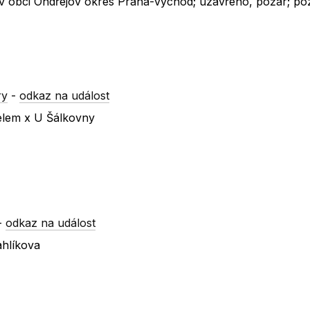
ní v obci Ondřejov okres Praha-východ; uzavřeno, požár; p
ry
-
odkaz na událost
telem x U Šálkovny
-
odkaz na událost
hlíkova