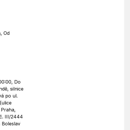
a, Od
 00:00, Do
dě, silnice
vá po ul.
(ulice
, Praha,
 č. III/2444
á Boleslav