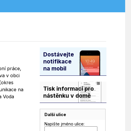
Dostávejte
notifikace
na mobil
bní práce,
va v obci
k(okres
Tisk informací pro
munikace na
nástěnku v domě
na Voda
Další ulice
Napište jméno ulice: