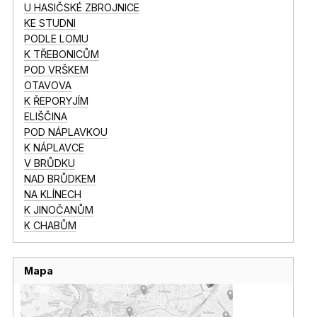
U HASIČSKÉ ZBROJNICE
KE STUDNI
PODLE LOMU
K TŘEBONICŮM
POD VRŠKEM
OTAVOVA
K ŘEPORYJÍM
ELIŠČINA
POD NÁPLAVKOU
K NÁPLAVCE
V BRŮDKU
NAD BRŮDKEM
NA KLÍNECH
K JINOČANŮM
K CHABŮM
Mapa