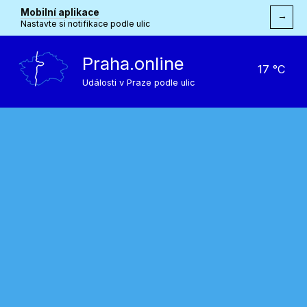
Mobilní aplikace
→
Nastavte si notifikace podle ulic
Praha.online
17 °C
Události v Praze podle ulic