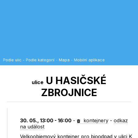
Podle ulic
-
Podle kategorií
-
Mapa
-
Mobilní aplikace
U HASIČSKÉ
ulice
ZBROJNICE
30. 05., 13:00 - 16:00
-
kontejnery
-
odkaz
na událost
Velkoobjemový kontejner pro bioodpad v ulici K