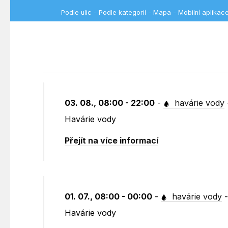
Podle ulic
-
Podle kategorií
-
Mapa
-
Mobilní aplikac
03. 08., 08:00 - 22:00
-
havárie vody
Havárie vody
Přejít na více informací
01. 07., 08:00 - 00:00
-
havárie vody
Havárie vody