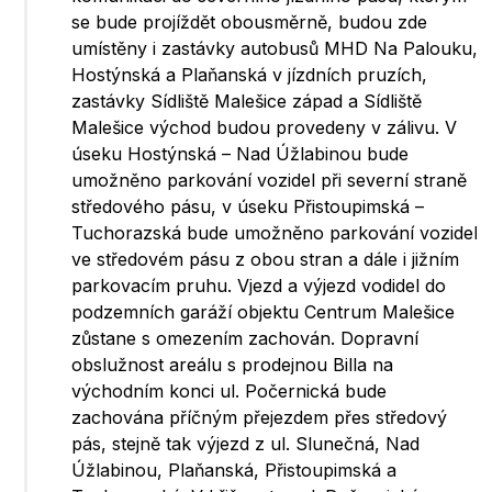
se bude projíždět obousměrně, budou zde
umístěny i zastávky autobusů MHD Na Palouku,
Hostýnská a Plaňanská v jízdních pruzích,
zastávky Sídliště Malešice západ a Sídliště
Malešice východ budou provedeny v zálivu. V
úseku Hostýnská – Nad Úžlabinou bude
umožněno parkování vozidel při severní straně
středového pásu, v úseku Přistoupimská –
Tuchorazská bude umožněno parkování vozidel
ve středovém pásu z obou stran a dále i jižním
parkovacím pruhu. Vjezd a výjezd vodidel do
podzemních garáží objektu Centrum Malešice
zůstane s omezením zachován. Dopravní
obslužnost areálu s prodejnou Billa na
východním konci ul. Počernická bude
zachována příčným přejezdem přes středový
pás, stejně tak výjezd z ul. Slunečná, Nad
Úžlabinou, Plaňanská, Přistoupimská a