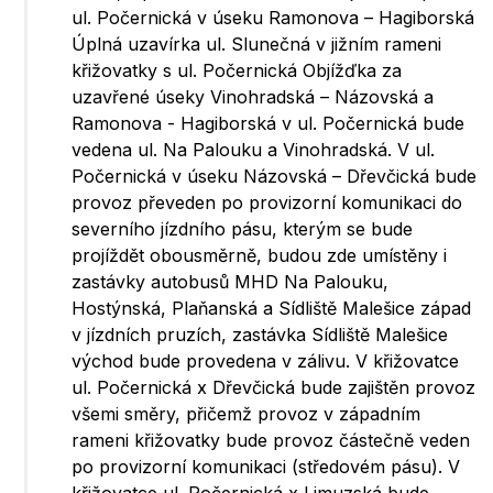
ul. Počernická v úseku Ramonova – Hagiborská
Úplná uzavírka ul. Slunečná v jižním rameni
křižovatky s ul. Počernická Objížďka za
uzavřené úseky Vinohradská – Názovská a
Ramonova - Hagiborská v ul. Počernická bude
vedena ul. Na Palouku a Vinohradská. V ul.
Počernická v úseku Názovská – Dřevčická bude
provoz převeden po provizorní komunikaci do
severního jízdního pásu, kterým se bude
projíždět obousměrně, budou zde umístěny i
zastávky autobusů MHD Na Palouku,
Hostýnská, Plaňanská a Sídliště Malešice západ
v jízdních pruzích, zastávka Sídliště Malešice
východ bude provedena v zálivu. V křižovatce
ul. Počernická x Dřevčická bude zajištěn provoz
všemi směry, přičemž provoz v západním
rameni křižovatky bude provoz částečně veden
po provizorní komunikaci (středovém pásu). V