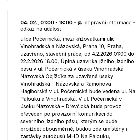
04. 02., 01:00 - 18:00
-
dopravní informace
-
odkaz na událost
ulice Počernická, mezi křižovatkami ulic
Vinohradská a Názovská, Praha 10, Praha,
uzavřeno, stavební práce, od 4.2.2026 01:00 do
22.2.2026 18:00, Úplná uzavírka jižního jízdního
pásu v ul. Počernická v úseku Vinohradská –
Názovská Objížďka za uzavřené úseky
Vinohradská – Názovská a Ramonova -
Hagiborská v ul. Počernická bude vedena ul. Na
Palouku a Vinohradská. V ul. Počernická v
úseku Názovská – Dřevčická bude provoz
převeden po provizorní komunikaci do
severního jízdního pásu, kterým se bude
projíždět obousměrně, budou zde umístěny i
zastávky autobusů MHD Na Palouku,