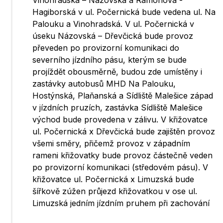
Vinohradská – Názovská a Ramonova -
Hagiborská v ul. Počernická bude vedena ul. Na
Palouku a Vinohradská. V ul. Počernická v
úseku Názovská – Dřevčická bude provoz
převeden po provizorní komunikaci do
severního jízdního pásu, kterým se bude
projíždět obousměrně, budou zde umístěny i
zastávky autobusů MHD Na Palouku,
Hostýnská, Plaňanská a Sídliště Malešice západ
v jízdních pruzích, zastávka Sídliště Malešice
východ bude provedena v zálivu. V křižovatce
ul. Počernická x Dřevčická bude zajištěn provoz
všemi směry, přičemž provoz v západním
rameni křižovatky bude provoz částečně veden
po provizorní komunikaci (středovém pásu). V
křižovatce ul. Počernická x Limuzská bude
šířkově zúžen průjezd křižovatkou v ose ul.
Limuzská jedním jízdním pruhem při zachování