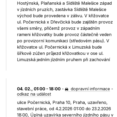
Hostýnská, Plaňanská a Sídliště Malešice západ
v jízdních pruzích, zastávka Sídliště Malešice
východ bude provedena v zálivu. V křižovatce
ul. Počernická x Dřevčická bude zajištěn provoz
všemi směry, přičemž provoz v západním
rameni křižovatky bude provoz částečně veden
po provizorní komunikaci (středovém pásu). V
křižovatce ul. Počernická x Limuzská bude
šířkově zúžen průjezd křižovatkou v ose ul.
Limuzská jedním jízdním pruhem při zachování
04. 02., 01:00 - 18:00
-
dopravní informace
-
odkaz na událost
ulice Počernická, Praha 10, Praha, uzavřeno,
stavební práce, od 4.2.2026 01:00 do 23.2.2026
18:00, Úplná uzavírka severního jízdního pásu v