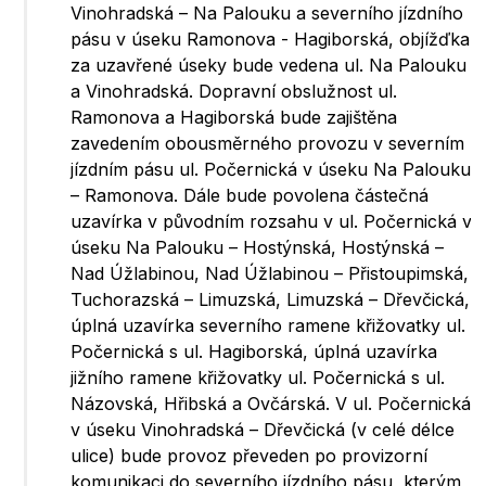
Vinohradská – Na Palouku a severního jízdního
pásu v úseku Ramonova - Hagiborská, objížďka
za uzavřené úseky bude vedena ul. Na Palouku
a Vinohradská. Dopravní obslužnost ul.
Ramonova a Hagiborská bude zajištěna
zavedením obousměrného provozu v severním
jízdním pásu ul. Počernická v úseku Na Palouku
– Ramonova. Dále bude povolena částečná
uzavírka v původním rozsahu v ul. Počernická v
úseku Na Palouku – Hostýnská, Hostýnská –
Nad Úžlabinou, Nad Úžlabinou – Přistoupimská,
Tuchorazská – Limuzská, Limuzská – Dřevčická,
úplná uzavírka severního ramene křižovatky ul.
Počernická s ul. Hagiborská, úplná uzavírka
jižního ramene křižovatky ul. Počernická s ul.
Názovská, Hřibská a Ovčárská. V ul. Počernická
v úseku Vinohradská – Dřevčická (v celé délce
ulice) bude provoz převeden po provizorní
komunikaci do severního jízdního pásu, kterým