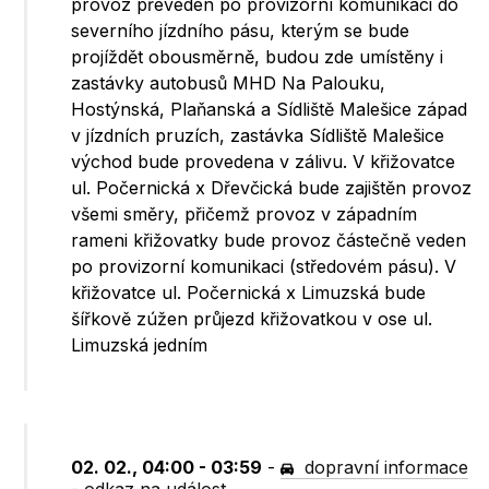
provoz převeden po provizorní komunikaci do
severního jízdního pásu, kterým se bude
projíždět obousměrně, budou zde umístěny i
zastávky autobusů MHD Na Palouku,
Hostýnská, Plaňanská a Sídliště Malešice západ
v jízdních pruzích, zastávka Sídliště Malešice
východ bude provedena v zálivu. V křižovatce
ul. Počernická x Dřevčická bude zajištěn provoz
všemi směry, přičemž provoz v západním
rameni křižovatky bude provoz částečně veden
po provizorní komunikaci (středovém pásu). V
křižovatce ul. Počernická x Limuzská bude
šířkově zúžen průjezd křižovatkou v ose ul.
Limuzská jedním
02. 02., 04:00 - 03:59
-
dopravní informace