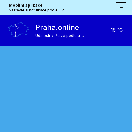
Mobilní aplikace
→
Nastavte si notifikace podle ulic
Praha.online
16 °C
Události v Praze podle ulic