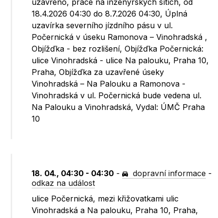
uzavřeno, práce na inženýrských sítích, od
18.4.2026 04:30 do 8.7.2026 04:30, Úplná
uzavírka severního jízdního pásu v ul.
Počernická v úseku Ramonova – Vinohradská ,
Objížďka - bez rozlišení, Objížďka Počernická:
ulice Vinohradská - ulice Na palouku, Praha 10,
Praha, Objížďka za uzavřené úseky
Vinohradská – Na Palouku a Ramonova -
Vinohradská v ul. Počernická bude vedena ul.
Na Palouku a Vinohradská, Vydal: ÚMČ Praha
10
18. 04., 04:30 - 04:30
-
dopravní informace
-
odkaz na událost
ulice Počernická, mezi křižovatkami ulic
Vinohradská a Na palouku, Praha 10, Praha,