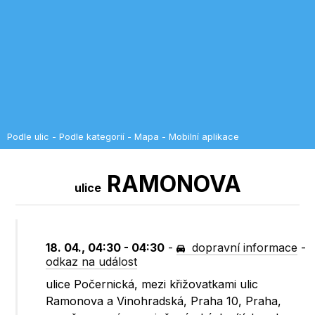
Podle ulic
-
Podle kategorií
-
Mapa
-
Mobilní aplikace
RAMONOVA
ulice
18. 04., 04:30 - 04:30
-
dopravní informace
-
odkaz na událost
ulice Počernická, mezi křižovatkami ulic
Ramonova a Vinohradská, Praha 10, Praha,