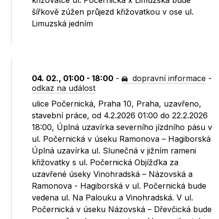
křižovatce ul. Počernická x Limuzská bude
šířkově zúžen průjezd křižovatkou v ose ul.
Limuzská jedním
04. 02., 01:00 - 18:00
-
dopravní informace
-
odkaz na událost
ulice Počernická, Praha 10, Praha, uzavřeno,
stavební práce, od 4.2.2026 01:00 do 22.2.2026
18:00, Úplná uzavírka severního jízdního pásu v
ul. Počernická v úseku Ramonova – Hagiborská
Úplná uzavírka ul. Slunečná v jižním rameni
křižovatky s ul. Počernická Objížďka za
uzavřené úseky Vinohradská – Názovská a
Ramonova - Hagiborská v ul. Počernická bude
vedena ul. Na Palouku a Vinohradská. V ul.
Počernická v úseku Názovská – Dřevčická bude