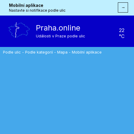
Mobilní aplikace
→
Nastavte si notifikace podle ulic
Praha.online
22
°C
Události v Praze podle ulic
Podle ulic
-
Podle kategorií
-
Mapa
-
Mobilní aplikace