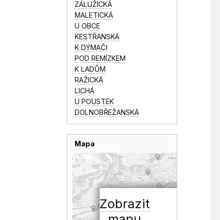
ZÁLUŽICKÁ
MALETICKÁ
U OBCE
KESTŘANSKÁ
K DÝMAČI
POD REMÍZKEM
K LADŮM
RAŽICKÁ
LICHÁ
U POUSTEK
DOLNOBŘEŽANSKÁ
Mapa
Zobrazit
mapu