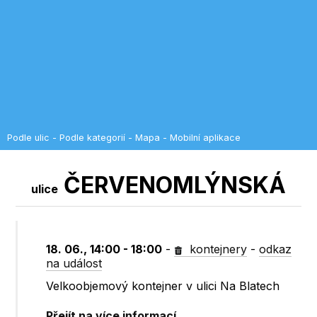
Podle ulic
-
Podle kategorií
-
Mapa
-
Mobilní aplikace
ČERVENOMLÝNSKÁ
ulice
18. 06., 14:00 - 18:00
-
kontejnery
-
odkaz
na událost
Velkoobjemový kontejner v ulici Na Blatech
Přejít na více informací