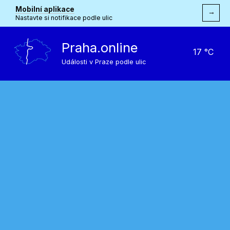
Mobilní aplikace
→
Nastavte si notifikace podle ulic
Praha.online
17 °C
Události v Praze podle ulic