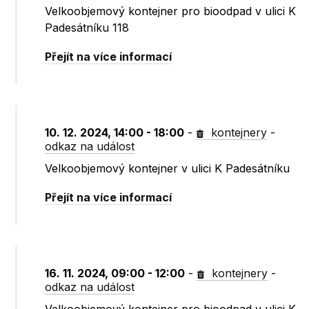
Velkoobjemový kontejner pro bioodpad v ulici K
Padesátníku 118
Přejít na více informací
10. 12. 2024, 14:00 - 18:00
-
kontejnery
-
odkaz na událost
Velkoobjemový kontejner v ulici K Padesátníku
Přejít na více informací
16. 11. 2024, 09:00 - 12:00
-
kontejnery
-
odkaz na událost