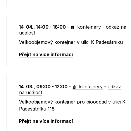
14. 04., 14:00 - 18:00
-
kontejnery
-
odkaz na
událost
Velkoobjemový kontejner v ulici K Padesátníku
Přejít na více informací
14. 03., 09:00 - 12:00
-
kontejnery
-
odkaz
na událost
Velkoobjemový kontejner pro bioodpad v ulici K
Padesátníku 118
Přejít na více informací