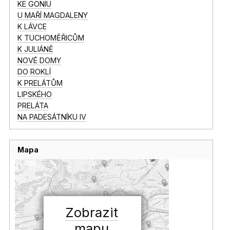
KE GONIU
U MAŘÍ MAGDALENY
K LÁVCE
K TUCHOMĚŘICŮM
K JULIÁNĚ
NOVÉ DOMY
DO ROKLÍ
K PRELÁTŮM
LIPSKÉHO
PRELÁTA
NA PADESÁTNÍKU IV
Mapa
Zobrazit
mapu