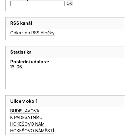
RSS kanál
Odkaz do RSS čtečky
Statistika
Poslední událost:
16. 06.
Ulice v okolí
BUDISLAVOVA
K PADESÁTNÍKU
HOKEŠOVO NÁM.
HOKEŠOVO NÁMĚSTÍ