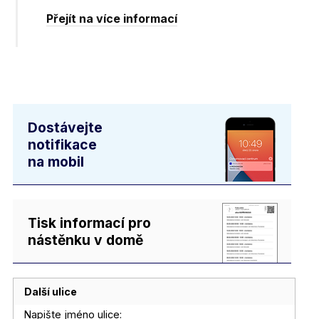
Přejít na více informací
Dostávejte
notifikace
na mobil
Tisk informací pro
nástěnku v domě
Další ulice
Napište jméno ulice: