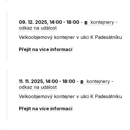
09. 12. 2025, 14:00 - 18:00
-
kontejnery
-
odkaz na událost
Velkoobjemový kontejner v ulici K Padesátníku
Přejít na více informací
11. 11. 2025, 14:00 - 18:00
-
kontejnery
-
odkaz na událost
Velkoobjemový kontejner v ulici K Padesátníku
Přejít na více informací