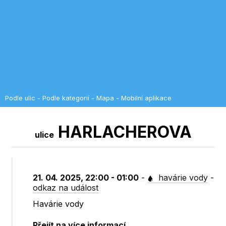
Podle ulic
-
Podle kategorií
-
Mapa
-
Mobilní aplikace
HARLACHEROVA
ulice
21. 04. 2025, 22:00 - 01:00
-
havárie vody
-
odkaz na událost
Havárie vody
Přejít na více informací