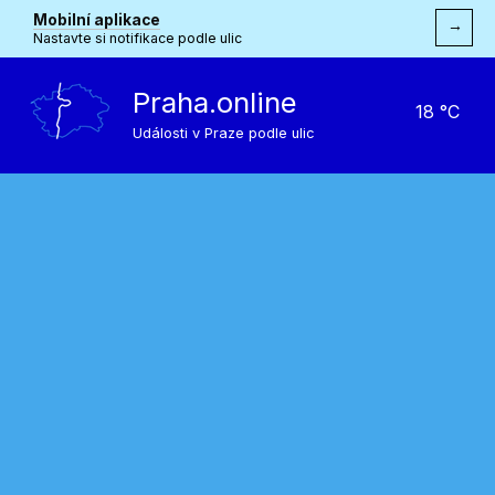
Mobilní aplikace
→
Nastavte si notifikace podle ulic
Praha.online
18 °C
Události v Praze podle ulic